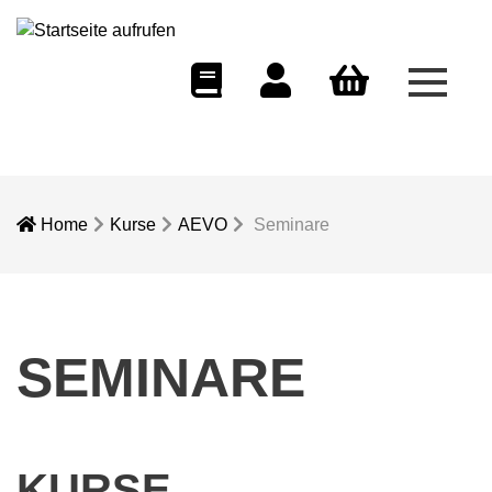
Menü 
eCampus
Dozentenportal
Warenkorb
Home
Kurse
AEVO
Seminare
SEMINARE
KURSE