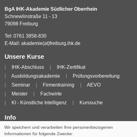
BgA IHK-Akademie Südlicher Oberrhein
Schnewlinstraße 11 - 13
79098 Freiburg
Tel:
0761 3858-830
E-Mail:
akademie(at)freiburg.ihk.de
Unsere Kurse
IHK-Abschluss
IHK-Zertifikat
Ausbildungsakademie
Prüfungsvorbereitung
Seminar
Firmentraining
AEVO
Meister
Fachwirte
KI - Künstliche Intelligenz
Kurssuche
Info
Wir speichern und verarbeiten Ihre personenbezogenen
Impressum
AGB
AGB für Dozierende
Informationen für folgende Zwecke:
Datenschutzerklärung
Widerruf