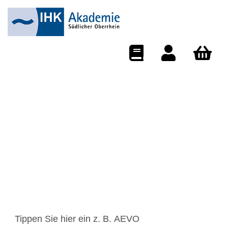
eCampus
Dozentenportal
Warenkorb
FINDEN SIE IHRE
KURSE
Kurse suchen