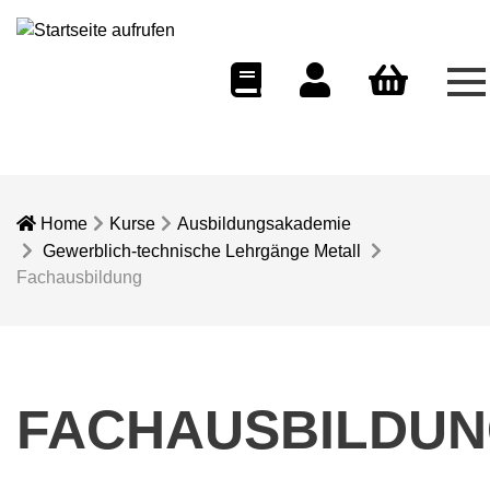
Me
eCampus
Dozentenportal
Warenkorb
Home
Kurse
Ausbildungsakademie
Gewerblich-technische Lehrgänge Metall
Fachausbildung
FACHAUSBILDU