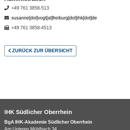
+49 761 3858-513
susanne[dot]vogt[at]freiburg[dot]ihk[dot]de
+49 761 3858-4513
ZURÜCK ZUR ÜBERSICHT
IHK Südlicher Oberrhein
BgA IHK-Akademie Südlicher Oberrhein
Am Unteren Mühlbach 34