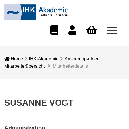
Menü 
eCampus
Dozentenportal
Warenkorb
Home
IHK-Akademie
Ansprechpartner
Mitarbeiterübersicht
Mitarbeiterdetails
SUSANNE VOGT
Administration