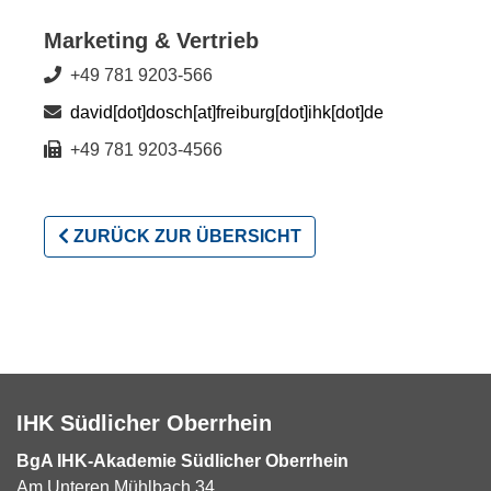
Marketing & Vertrieb
+49 781 9203-566
david[dot]dosch[at]freiburg[dot]ihk[dot]de
+49 781 9203-4566
ZURÜCK ZUR ÜBERSICHT
IHK Südlicher Oberrhein
BgA IHK-Akademie Südlicher Oberrhein
Am Unteren Mühlbach 34