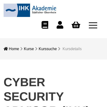
Menü 
eCampus
Dozentenportal
Warenkorb
Home
Kurse
Kurssuche
Kursdetails
CYBER
SECURITY