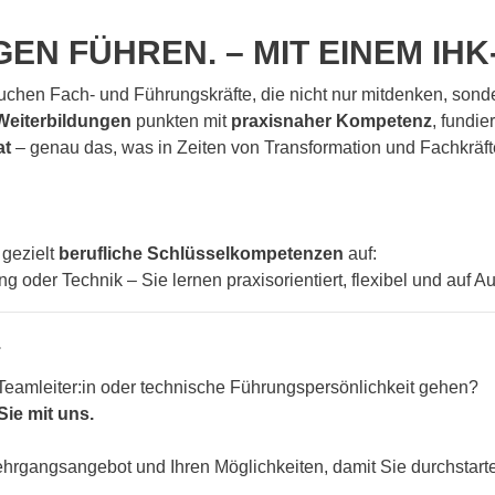
N FÜHREN. – MIT EINEM IHK
suchen Fach- und Führungskräfte, die nicht nur mitdenken, son
Weiterbildungen
punkten mit
praxisnaher Kompetenz
, fundi
at
– genau das, was in Zeiten von Transformation und Fachkräfte
gezielt
berufliche Schlüsselkompetenzen
auf:
 oder Technik – Sie lernen praxisorientiert, flexibel und auf A
.
, Teamleiter:in oder technische Führungspersönlichkeit gehen?
Sie mit uns.
ehrgangsangebot und Ihren Möglichkeiten, damit Sie durchstart