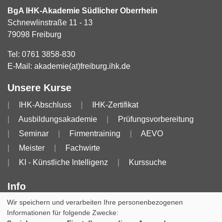
BgA IHK-Akademie Südlicher Oberrhein
Schnewlinstraße 11 - 13
79098 Freiburg
Tel:
0761 3858-830
E-Mail:
akademie(at)freiburg.ihk.de
Unsere Kurse
IHK-Abschluss
IHK-Zertifikat
Ausbildungsakademie
Prüfungsvorbereitung
Seminar
Firmentraining
AEVO
Meister
Fachwirte
KI - Künstliche Intelligenz
Kurssuche
Info
Wir speichern und verarbeiten Ihre personenbezogenen
Impressum
AGB
AGB für Dozierende
Informationen für folgende Zwecke:
Datenschutzerklärung
Widerruf