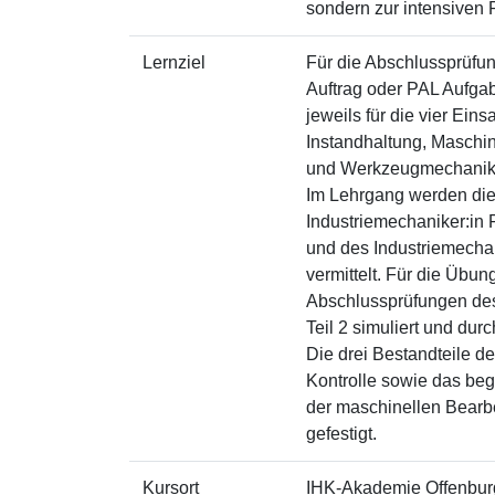
sondern zur intensiven 
Lernziel
Für die Abschlussprüfung
Auftrag oder PAL Aufgab
jeweils für die vier Ein
Instandhaltung, Maschi
und Werkzeugmechanik
Im Lehrgang werden die
Industriemechaniker:in 
und des Industriemechan
vermittelt. Für die Üb
Abschlussprüfungen des
Teil 2 simuliert und durc
Die drei Bestandteile d
Kontrolle sowie das be
der maschinellen Bearbe
gefestigt.
Kursort
IHK-Akademie Offenbur