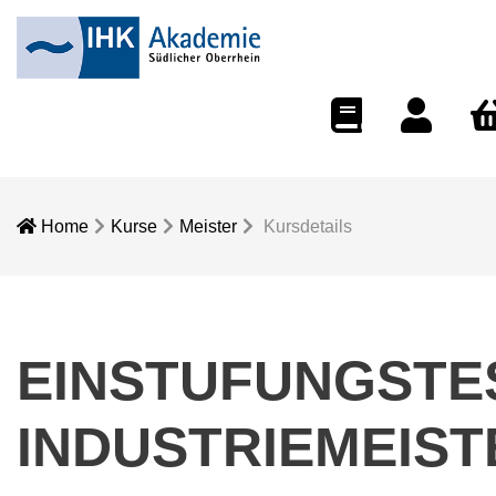
eCampus
Dozentenport
War
Home
Kurse
Meister
Kursdetails
EINSTUFUNGSTE
INDUSTRIEMEIST