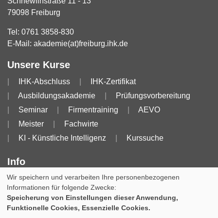
Schnewlinstraße 11 - 13
79098 Freiburg
Tel:
0761 3858-830
E-Mail:
akademie(at)freiburg.ihk.de
Unsere Kurse
IHK-Abschluss
IHK-Zertifikat
Ausbildungsakademie
Prüfungsvorbereitung
Seminar
Firmentraining
AEVO
Meister
Fachwirte
KI - Künstliche Intelligenz
Kurssuche
Info
Wir speichern und verarbeiten Ihre personenbezogenen
Impressum
AGB
AGB für Dozierende
Informationen für folgende Zwecke:
Datenschutzerklärung
Widerruf
Speicherung von Einstellungen dieser Anwendung,
Funktionelle Cookies, Essenzielle Cookies.
Cookie Einstellungen