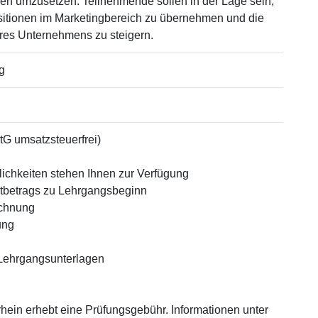
en umzusetzen. Teilnehmende sollen in der Lage sein,
sitionen im Marketingbereich zu übernehmen und die
hres Unternehmens zu steigern.
g
tG umsatzsteuerfrei)
chkeiten stehen Ihnen zur Verfügung
tbetrags zu Lehrgangsbeginn
echnung
ung
e Lehrgangsunterlagen
hein erhebt eine Prüfungsgebühr. Informationen unter