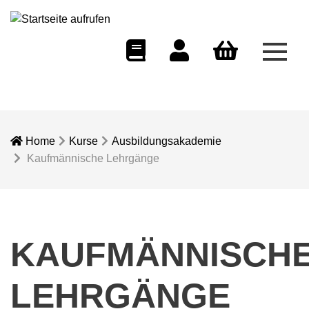
Menü
eCampus
Dozentenportal
Warenkorb
Home
Kurse
Ausbildungsakademie
Kaufmännische Lehrgänge
KAUFMÄNNISCH
LEHRGÄNGE