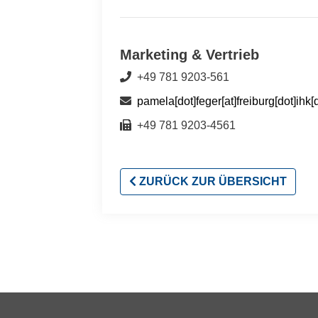
Marketing & Vertrieb
+49 781 9203-561
pamela[dot]feger[at]freiburg[dot]ihk[
+49 781 9203-4561
ZURÜCK ZUR ÜBERSICHT