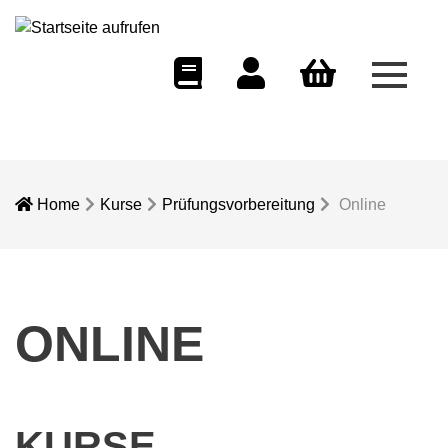
Menü 
eCampus
Dozentenportal
Warenkorb
Home
Kurse
Prüfungsvorbereitung
Online
ONLINE
KURSE