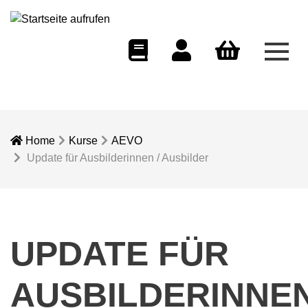
Menü
eCampus
Dozentenportal
Warenkorb
Home
Kurse
AEVO
Update für Ausbilderinnen / Ausbilder
UPDATE FÜR
AUSBILDERINNE