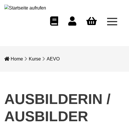
Menü 
eCampus
Dozentenportal
Warenkorb
Home
Kurse
AEVO
AUSBILDERIN /
AUSBILDER