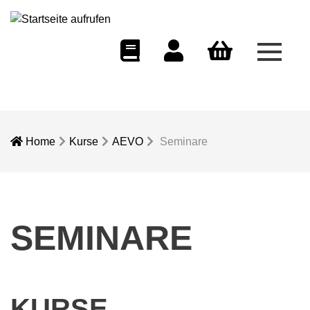
Menü 
eCampus
Dozentenportal
Warenkorb
Home
Kurse
AEVO
Seminare
SEMINARE
KURSE